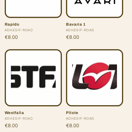
t
i
Rapido
Bavaria 1
o
Fournisseur :
ADHESIF-ROAD
Fournisseur :
ADHESIF-ROAD
Prix
€8.00
Prix
€8.00
n
habituel
habituel
:
Westfalia
Pilote
Fournisseur :
ADHESIF-ROAD
Fournisseur :
ADHESIF-ROAD
Prix
€8.00
Prix
€8.00