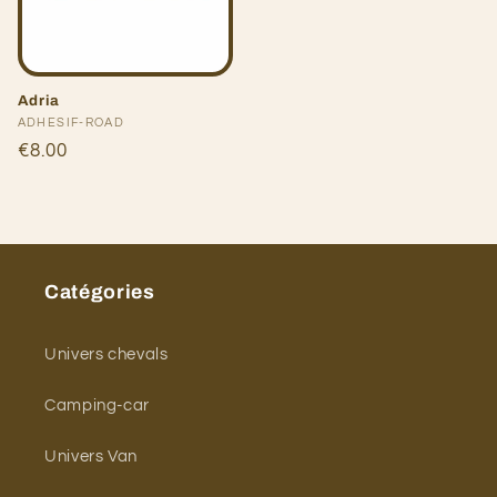
Adria
Fournisseur :
ADHESIF-ROAD
Prix
€8.00
habituel
Catégories
Univers chevals
Camping-car
Univers Van