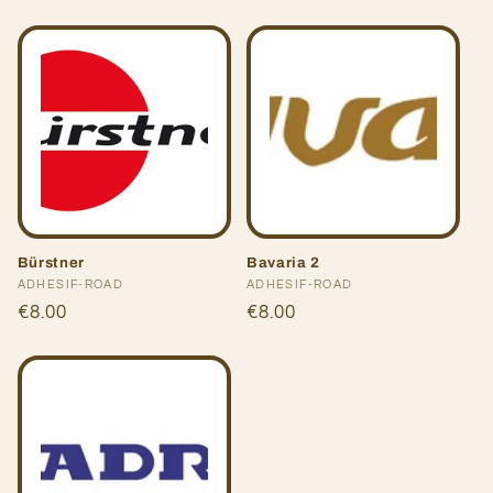
habituel
habituel
Bürstner
Bavaria 2
Fournisseur :
ADHESIF-ROAD
Fournisseur :
ADHESIF-ROAD
Prix
€8.00
Prix
€8.00
habituel
habituel