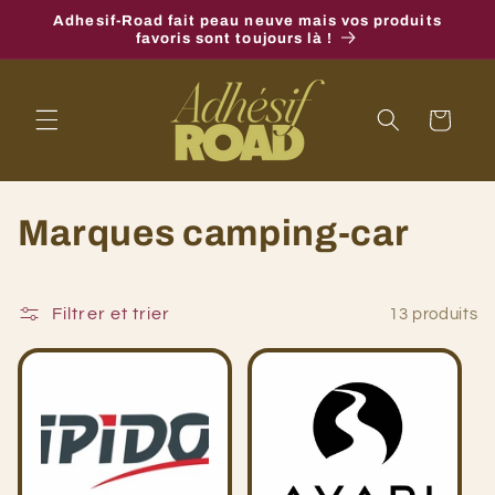
et
Adhesif-Road fait peau neuve mais vos produits
passer
favoris sont toujours là !
au
contenu
Panier
C
Marques camping-car
o
l
Filtrer et trier
13 produits
l
e
c