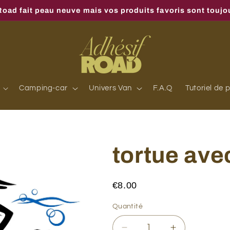
oad fait peau neuve mais vos produits favoris sont toujou
Camping-car
Univers Van
F.A.Q
Tutoriel de 
tortue ave
€8.00
Quantité
Quantité