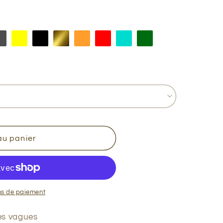
au panier
ns de paiement
es vagues