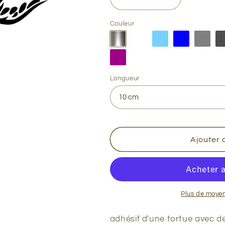
Réduire
Augmenter
la
la
quantité
quantité
Couleur
de
de
tortue
tortue
avec
avec
vague
vague
Longueur
Ajouter 
Plus de moye
adhésif d'une tortue avec d