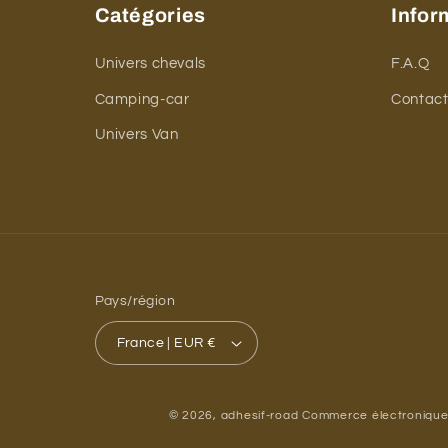
Catégories
Infor
Univers chevals
F.A.Q
Camping-car
Contac
Univers Van
Pays/région
France | EUR €
© 2026,
adhesif-road
Commerce électronique 