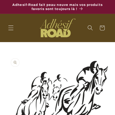
et
Adhesif-Road fait peau neuve mais vos produits
passer
favoris sont toujours là !
au
contenu
Panier
Passer aux
informations
produits