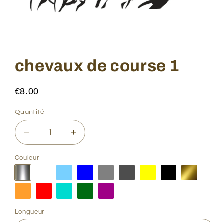
Ouvrir
le
média
chevaux de course 1
1
dans
une
fenêtre
€8.00
modale
Quantité
Quantité
Réduire
Augmenter
la
la
quantité
quantité
Couleur
de
de
chevaux
chevaux
de
de
course
course
1
1
Longueur