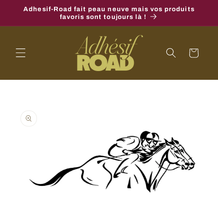
et
Adhesif-Road fait peau neuve mais vos produits
passer
favoris sont toujours là !
au
contenu
Panier
Passer aux
informations
produits