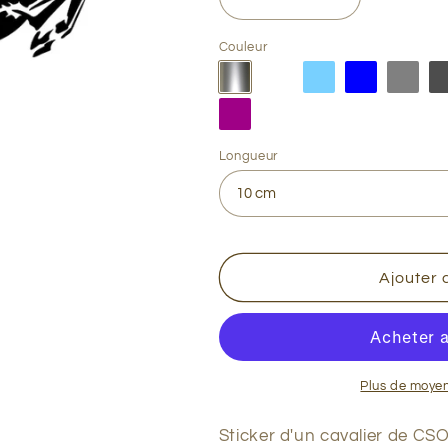
Réduire
Augmenter
la
la
quantité
quantité
Couleur
de
de
CSO
CSO
1
1
Longueur
Ajouter 
Plus de moye
Sticker d'un cavalier de CS