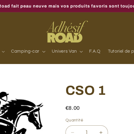
oad fait peau neuve mais vos produits favoris sont toujou
Camping-car
Univers Van
F.A.Q
Tutoriel de 
CSO 1
€8.00
Quantité
Quantité