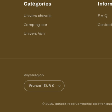
Catégories
Infor
Univers chevals
F.A.Q
Camping-car
Contac
Univers Van
Pays/région
France | EUR €
© 2026,
adhesif-road
Commerce électronique 