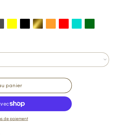
au panier
ns de paiement
O